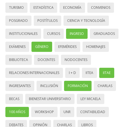
TURISMO
ESTADÍSTICA
ECONOMÍA
CONVENIOS
POSGRADO
POSTÍTULOS
CIENCIA Y TECNOLOGÍA
INSTITUCIONALES
CURSOS
INGRESO
GRADUADOS
EXÁMENES
GÉNERO
EFEMÉRIDES
HOMENAJES
BIBLIOTECA
DOCENTES
NODOCENTES
RELACIONES INTERNACIONALES
I + D
IITEA
IITAE
INGRESANTES
INCLUSIÓN
FORMACIÓN
CHARLAS
BECAS
BIENESTAR UNIVERSITARIO
LEY MICAELA
100 AÑOS
WORKSHOP
UNR
CONTABILIDAD
DEBATES
OPINIÓN
CHARLAS
LIBROS