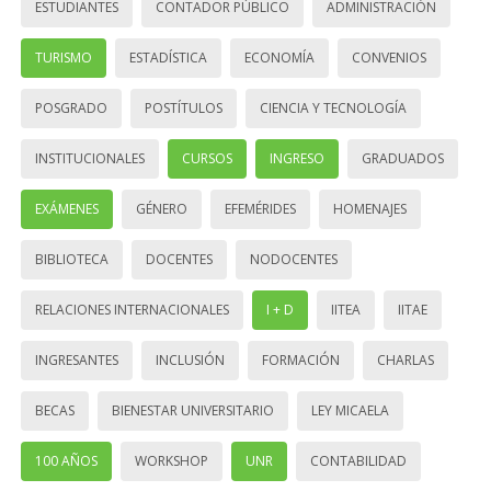
ESTUDIANTES
CONTADOR PÚBLICO
ADMINISTRACIÓN
TURISMO
ESTADÍSTICA
ECONOMÍA
CONVENIOS
POSGRADO
POSTÍTULOS
CIENCIA Y TECNOLOGÍA
INSTITUCIONALES
CURSOS
INGRESO
GRADUADOS
EXÁMENES
GÉNERO
EFEMÉRIDES
HOMENAJES
BIBLIOTECA
DOCENTES
NODOCENTES
RELACIONES INTERNACIONALES
I + D
IITEA
IITAE
INGRESANTES
INCLUSIÓN
FORMACIÓN
CHARLAS
BECAS
BIENESTAR UNIVERSITARIO
LEY MICAELA
100 AÑOS
WORKSHOP
UNR
CONTABILIDAD