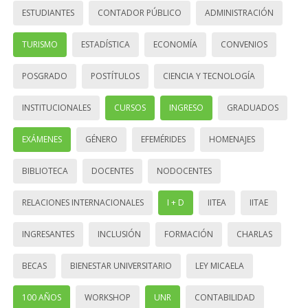
ESTUDIANTES
CONTADOR PÚBLICO
ADMINISTRACIÓN
TURISMO
ESTADÍSTICA
ECONOMÍA
CONVENIOS
POSGRADO
POSTÍTULOS
CIENCIA Y TECNOLOGÍA
INSTITUCIONALES
CURSOS
INGRESO
GRADUADOS
EXÁMENES
GÉNERO
EFEMÉRIDES
HOMENAJES
BIBLIOTECA
DOCENTES
NODOCENTES
RELACIONES INTERNACIONALES
I + D
IITEA
IITAE
INGRESANTES
INCLUSIÓN
FORMACIÓN
CHARLAS
BECAS
BIENESTAR UNIVERSITARIO
LEY MICAELA
100 AÑOS
WORKSHOP
UNR
CONTABILIDAD