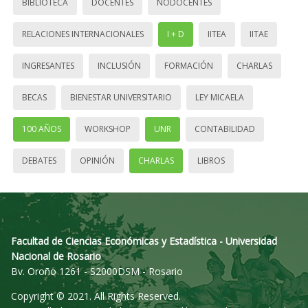
BIBLIOTECA
DOCENTES
NODOCENTES
RELACIONES INTERNACIONALES
I + D
IITEA
IITAE
INGRESANTES
INCLUSIÓN
FORMACIÓN
CHARLAS
BECAS
BIENESTAR UNIVERSITARIO
LEY MICAELA
100 AÑOS
WORKSHOP
UNR
CONTABILIDAD
DEBATES
OPINIÓN
CHARLAS
LIBROS
Facultad de Ciencias Económicas y Estadística - Universidad
Nacional de Rosario
Bv. Oroño 1261 - S2000DSM - Rosario
Copyright © 2021. All Rights Reserved.