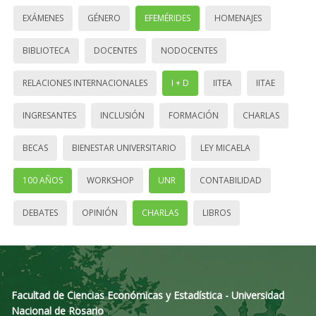
EXÁMENES
GÉNERO
EFEMÉRIDES
HOMENAJES
BIBLIOTECA
DOCENTES
NODOCENTES
RELACIONES INTERNACIONALES
I + D
IITEA
IITAE
INGRESANTES
INCLUSIÓN
FORMACIÓN
CHARLAS
BECAS
BIENESTAR UNIVERSITARIO
LEY MICAELA
100 AÑOS
WORKSHOP
UNR
CONTABILIDAD
DEBATES
OPINIÓN
CHARLAS
LIBROS
Facultad de Ciencias Económicas y Estadística - Universidad
Nacional de Rosario