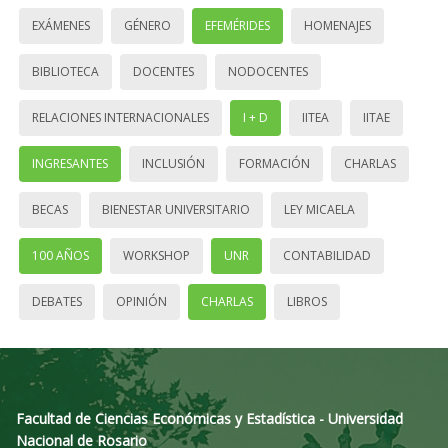
EXÁMENES
GÉNERO
EFEMÉRIDES
HOMENAJES
BIBLIOTECA
DOCENTES
NODOCENTES
RELACIONES INTERNACIONALES
I + D
IITEA
IITAE
INGRESANTES
INCLUSIÓN
FORMACIÓN
CHARLAS
BECAS
BIENESTAR UNIVERSITARIO
LEY MICAELA
100 AÑOS
WORKSHOP
UNR
CONTABILIDAD
DEBATES
OPINIÓN
CHARLAS
LIBROS
Facultad de Ciencias Económicas y Estadística - Universidad
Nacional de Rosario