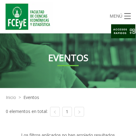
MENÚ
ACCESOS
RAPIDOS
EVENTOS
Inicio
>
Eventos
0 elementos en total:
1
Los filtros aplicados no han arrojado resultados