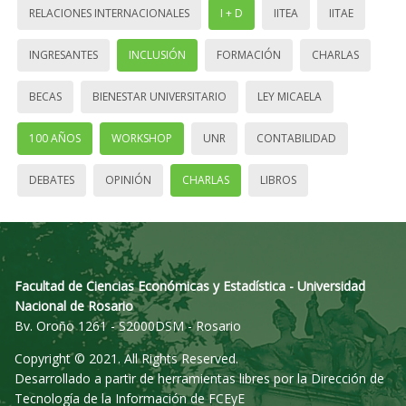
RELACIONES INTERNACIONALES
I + D
IITEA
IITAE
INGRESANTES
INCLUSIÓN
FORMACIÓN
CHARLAS
BECAS
BIENESTAR UNIVERSITARIO
LEY MICAELA
100 AÑOS
WORKSHOP
UNR
CONTABILIDAD
DEBATES
OPINIÓN
CHARLAS
LIBROS
Facultad de Ciencias Económicas y Estadística - Universidad
Nacional de Rosario
Bv. Oroño 1261 - S2000DSM - Rosario
Copyright © 2021. All Rights Reserved.
Desarrollado a partir de herramientas libres por la Dirección de
Tecnología de la Información de FCEyE