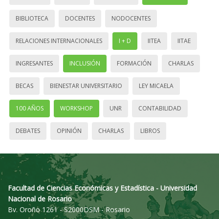
BIBLIOTECA
DOCENTES
NODOCENTES
RELACIONES INTERNACIONALES
I + D
IITEA
IITAE
INGRESANTES
INCLUSIÓN
FORMACIÓN
CHARLAS
BECAS
BIENESTAR UNIVERSITARIO
LEY MICAELA
100 AÑOS
WORKSHOP
UNR
CONTABILIDAD
DEBATES
OPINIÓN
CHARLAS
LIBROS
Facultad de Ciencias Económicas y Estadística - Universidad
Nacional de Rosario
Bv. Oroño 1261 - S2000DSM - Rosario