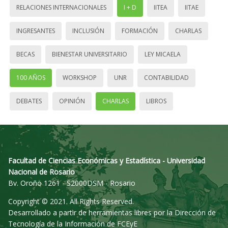
RELACIONES INTERNACIONALES
I + D
IITEA
IITAE
INGRESANTES
INCLUSIÓN
FORMACIÓN
CHARLAS
BECAS
BIENESTAR UNIVERSITARIO
LEY MICAELA
100 AÑOS
WORKSHOP
UNR
CONTABILIDAD
DEBATES
OPINIÓN
CHARLAS
LIBROS
Facultad de Ciencias Económicas y Estadística - Universidad
Nacional de Rosario
Bv. Oroño 1261 - S2000DSM - Rosario
Copyright © 2021. All Rights Reserved.
Desarrollado a partir de herramientas libres por la Dirección de
Tecnología de la Información de FCEyE