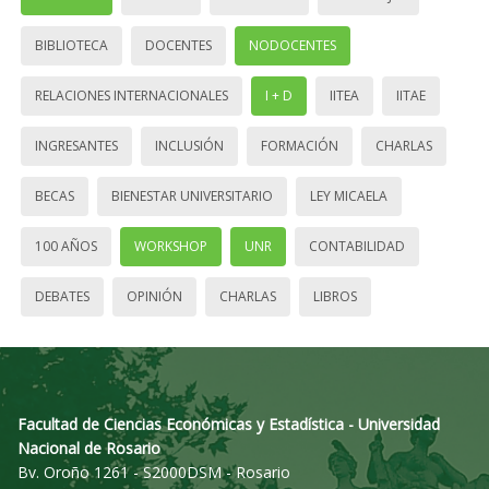
BIBLIOTECA
DOCENTES
NODOCENTES
RELACIONES INTERNACIONALES
I + D
IITEA
IITAE
INGRESANTES
INCLUSIÓN
FORMACIÓN
CHARLAS
BECAS
BIENESTAR UNIVERSITARIO
LEY MICAELA
100 AÑOS
WORKSHOP
UNR
CONTABILIDAD
DEBATES
OPINIÓN
CHARLAS
LIBROS
Facultad de Ciencias Económicas y Estadística - Universidad
Nacional de Rosario
Bv. Oroño 1261 - S2000DSM - Rosario