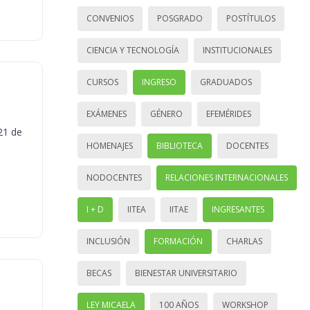
CONVENIOS
POSGRADO
POSTÍTULOS
CIENCIA Y TECNOLOGÍA
INSTITUCIONALES
CURSOS
INGRESO
GRADUADOS
EXÁMENES
GÉNERO
EFEMÉRIDES
21 de
HOMENAJES
BIBLIOTECA
DOCENTES
NODOCENTES
RELACIONES INTERNACIONALES
I + D
IITEA
IITAE
INGRESANTES
INCLUSIÓN
FORMACIÓN
CHARLAS
BECAS
BIENESTAR UNIVERSITARIO
LEY MICAELA
100 AÑOS
WORKSHOP