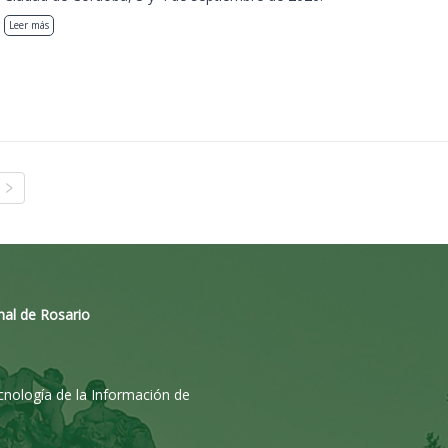
Leer más
nal de Rosario
ecnología de la Información de