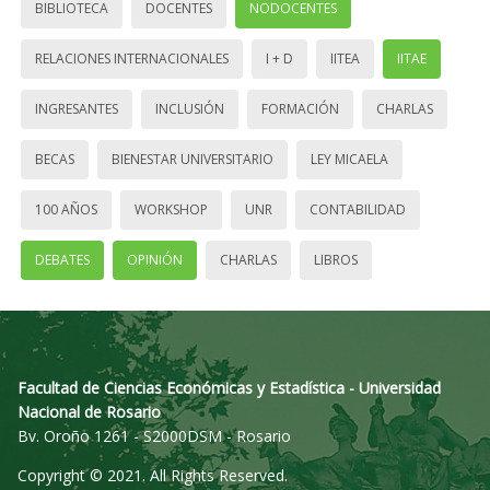
BIBLIOTECA
DOCENTES
NODOCENTES
RELACIONES INTERNACIONALES
I + D
IITEA
IITAE
INGRESANTES
INCLUSIÓN
FORMACIÓN
CHARLAS
BECAS
BIENESTAR UNIVERSITARIO
LEY MICAELA
100 AÑOS
WORKSHOP
UNR
CONTABILIDAD
DEBATES
OPINIÓN
CHARLAS
LIBROS
Facultad de Ciencias Económicas y Estadística - Universidad
Nacional de Rosario
Bv. Oroño 1261 - S2000DSM - Rosario
Copyright © 2021. All Rights Reserved.