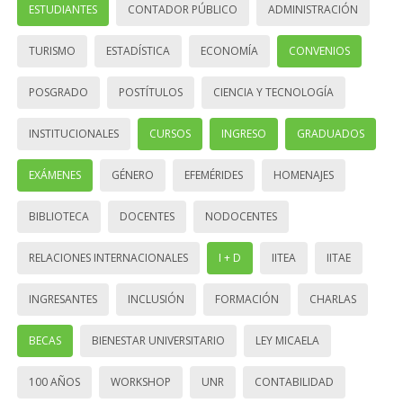
ESTUDIANTES
CONTADOR PÚBLICO
ADMINISTRACIÓN
TURISMO
ESTADÍSTICA
ECONOMÍA
CONVENIOS
POSGRADO
POSTÍTULOS
CIENCIA Y TECNOLOGÍA
INSTITUCIONALES
CURSOS
INGRESO
GRADUADOS
EXÁMENES
GÉNERO
EFEMÉRIDES
HOMENAJES
BIBLIOTECA
DOCENTES
NODOCENTES
RELACIONES INTERNACIONALES
I + D
IITEA
IITAE
INGRESANTES
INCLUSIÓN
FORMACIÓN
CHARLAS
BECAS
BIENESTAR UNIVERSITARIO
LEY MICAELA
100 AÑOS
WORKSHOP
UNR
CONTABILIDAD