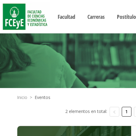
Facultad
Carreras
Postítulo
Inicio
>
Eventos
2 elementos en total:
1