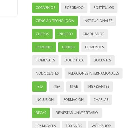
CONVENIOS
POSGRADO
POSTÍTULOS
CIENCIA Y TECNOLOGÍA
INSTITUCIONALES
CURSOS
INGRESO
GRADUADOS
EXÁMENES
GÉNERO
EFEMÉRIDES
HOMENAJES
BIBLIOTECA
DOCENTES
NODOCENTES
RELACIONES INTERNACIONALES
I + D
IITEA
IITAE
INGRESANTES
INCLUSIÓN
FORMACIÓN
CHARLAS
BECAS
BIENESTAR UNIVERSITARIO
LEY MICAELA
100 AÑOS
WORKSHOP