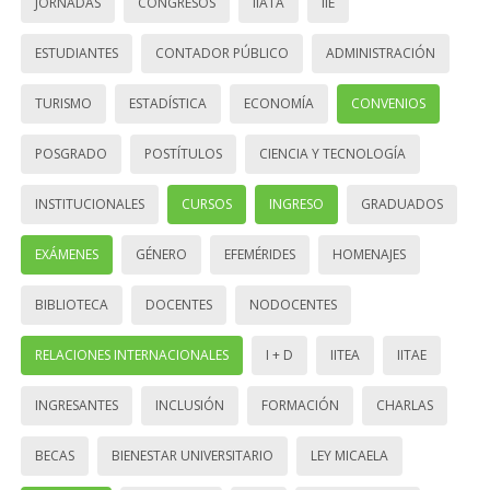
JORNADAS
CONGRESOS
IIATA
IIE
ESTUDIANTES
CONTADOR PÚBLICO
ADMINISTRACIÓN
TURISMO
ESTADÍSTICA
ECONOMÍA
CONVENIOS
POSGRADO
POSTÍTULOS
CIENCIA Y TECNOLOGÍA
INSTITUCIONALES
CURSOS
INGRESO
GRADUADOS
EXÁMENES
GÉNERO
EFEMÉRIDES
HOMENAJES
BIBLIOTECA
DOCENTES
NODOCENTES
RELACIONES INTERNACIONALES
I + D
IITEA
IITAE
INGRESANTES
INCLUSIÓN
FORMACIÓN
CHARLAS
BECAS
BIENESTAR UNIVERSITARIO
LEY MICAELA