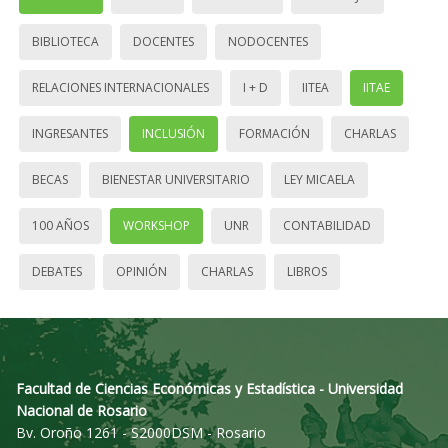
BIBLIOTECA
DOCENTES
NODOCENTES
RELACIONES INTERNACIONALES
I + D
IITEA
IITAE
INGRESANTES
INCLUSIÓN
FORMACIÓN
CHARLAS
BECAS
BIENESTAR UNIVERSITARIO
LEY MICAELA
100 AÑOS
WORKSHOP
UNR
CONTABILIDAD
DEBATES
OPINIÓN
CHARLAS
LIBROS
Facultad de Ciencias Económicas y Estadística - Universidad
Nacional de Rosario
Bv. Oroño 1261 - S2000DSM - Rosario