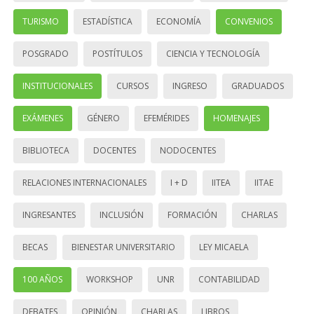
TURISMO
ESTADÍSTICA
ECONOMÍA
CONVENIOS
POSGRADO
POSTÍTULOS
CIENCIA Y TECNOLOGÍA
INSTITUCIONALES
CURSOS
INGRESO
GRADUADOS
EXÁMENES
GÉNERO
EFEMÉRIDES
HOMENAJES
BIBLIOTECA
DOCENTES
NODOCENTES
RELACIONES INTERNACIONALES
I + D
IITEA
IITAE
INGRESANTES
INCLUSIÓN
FORMACIÓN
CHARLAS
BECAS
BIENESTAR UNIVERSITARIO
LEY MICAELA
100 AÑOS
WORKSHOP
UNR
CONTABILIDAD
DEBATES
OPINIÓN
CHARLAS
LIBROS