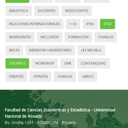
BIBLIOTECA
DOCENTES
NODOCENTES
RELACIONES INTERNACIONALES
I + D
IITEA
IITAE
INGRESANTES
INCLUSIÓN
FORMACIÓN
CHARLAS
BECAS
BIENESTAR UNIVERSITARIO
LEY MICAELA
100 AÑOS
WORKSHOP
UNR
CONTABILIDAD
DEBATES
OPINIÓN
CHARLAS
LIBROS
Facultad de Ciencias Económicas y Estadística - Universidad
Nacional de Rosario
Bv. Oroño 1261 - S2000DSM - Rosario