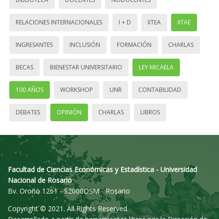
RELACIONES INTERNACIONALES
I + D
IITEA
IITAE
INGRESANTES
INCLUSIÓN
FORMACIÓN
CHARLAS
BECAS
BIENESTAR UNIVERSITARIO
LEY MICAELA
100 AÑOS
WORKSHOP
UNR
CONTABILIDAD
DEBATES
OPINIÓN
CHARLAS
LIBROS
Facultad de Ciencias Económicas y Estadística - Universidad
Nacional de Rosario
Bv. Oroño 1261 - S2000DSM - Rosario
Copyright © 2021. All Rights Reserved.