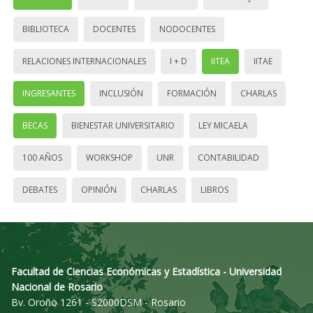
BIBLIOTECA
DOCENTES
NODOCENTES
RELACIONES INTERNACIONALES
I + D
IITEA
IITAE
INGRESANTES
INCLUSIÓN
FORMACIÓN
CHARLAS
BECAS
BIENESTAR UNIVERSITARIO
LEY MICAELA
100 AÑOS
WORKSHOP
UNR
CONTABILIDAD
DEBATES
OPINIÓN
CHARLAS
LIBROS
Facultad de Ciencias Económicas y Estadística - Universidad
Nacional de Rosario
Bv. Oroño 1261 - S2000DSM - Rosario