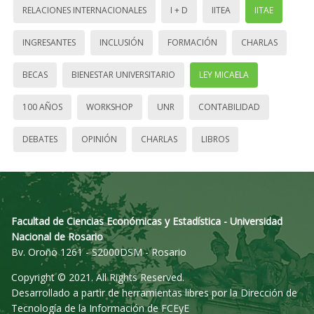
RELACIONES INTERNACIONALES
I + D
IITEA
IITAE
INGRESANTES
INCLUSIÓN
FORMACIÓN
CHARLAS
BECAS
BIENESTAR UNIVERSITARIO
LEY MICAELA
100 AÑOS
WORKSHOP
UNR
CONTABILIDAD
DEBATES
OPINIÓN
CHARLAS
LIBROS
Facultad de Ciencias Económicas y Estadística - Universidad
Nacional de Rosario
Bv. Oroño 1261 - S2000DSM - Rosario
Copyright © 2021. All Rights Reserved.
Desarrollado a partir de herramientas libres por la Dirección de
Tecnología de la Información de FCEyE