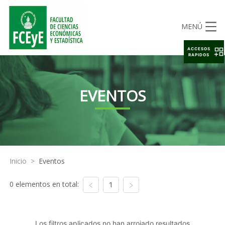
MENÚ
ACCESOS
RAPIDOS
EVENTOS
Inicio
>
Eventos
0 elementos en total:
1
Los filtros aplicados no han arrojado resultados