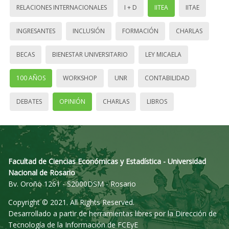
RELACIONES INTERNACIONALES
I + D
IITEA
IITAE
INGRESANTES
INCLUSIÓN
FORMACIÓN
CHARLAS
BECAS
BIENESTAR UNIVERSITARIO
LEY MICAELA
100 AÑOS
WORKSHOP
UNR
CONTABILIDAD
DEBATES
OPINIÓN
CHARLAS
LIBROS
Facultad de Ciencias Económicas y Estadística - Universidad
Nacional de Rosario
Bv. Oroño 1261 - S2000DSM - Rosario
Copyright © 2021. All Rights Reserved.
Desarrollado a partir de herramientas libres por la Dirección de
Tecnología de la Información de FCEyE