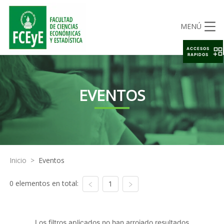
MENÚ
ACCESOS
RAPIDOS
EVENTOS
Inicio
>
Eventos
0 elementos en total:
1
Los filtros aplicados no han arrojado resultados