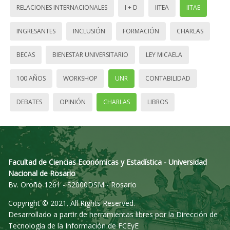
RELACIONES INTERNACIONALES
I + D
IITEA
IITAE
INGRESANTES
INCLUSIÓN
FORMACIÓN
CHARLAS
BECAS
BIENESTAR UNIVERSITARIO
LEY MICAELA
100 AÑOS
WORKSHOP
UNR
CONTABILIDAD
DEBATES
OPINIÓN
CHARLAS
LIBROS
Facultad de Ciencias Económicas y Estadística - Universidad
Nacional de Rosario
Bv. Oroño 1261 - S2000DSM - Rosario
Copyright © 2021. All Rights Reserved.
Desarrollado a partir de herramientas libres por la Dirección de
Tecnología de la Información de FCEyE