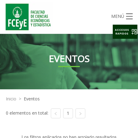
MENÚ
ACCESOS
RAPIDOS
EVENTOS
Inicio
>
Eventos
0 elementos en total:
1
Los filtros aplicados no han arrojado resultados