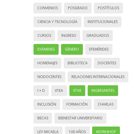
CONVENIOS
POSGRADO
POSTÍTULOS
CIENCIA Y TECNOLOGÍA
INSTITUCIONALES
CURSOS
INGRESO
GRADUADOS
EXÁMENES
GÉNERO
EFEMÉRIDES
HOMENAJES
BIBLIOTECA
DOCENTES
NODOCENTES
RELACIONES INTERNACIONALES
I + D
IITEA
IITAE
INGRESANTES
INCLUSIÓN
FORMACIÓN
CHARLAS
BECAS
BIENESTAR UNIVERSITARIO
LEY MICAELA
100 AÑOS
WORKSHOP