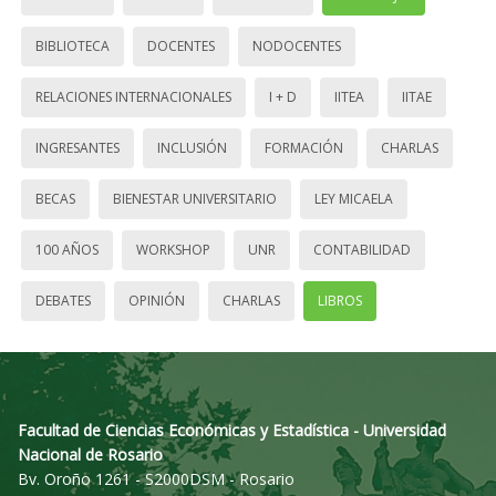
BIBLIOTECA
DOCENTES
NODOCENTES
RELACIONES INTERNACIONALES
I + D
IITEA
IITAE
INGRESANTES
INCLUSIÓN
FORMACIÓN
CHARLAS
BECAS
BIENESTAR UNIVERSITARIO
LEY MICAELA
100 AÑOS
WORKSHOP
UNR
CONTABILIDAD
DEBATES
OPINIÓN
CHARLAS
LIBROS
Facultad de Ciencias Económicas y Estadística - Universidad
Nacional de Rosario
Bv. Oroño 1261 - S2000DSM - Rosario