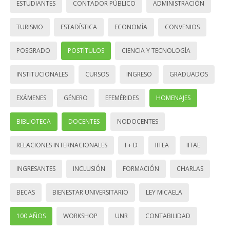
ESTUDIANTES
CONTADOR PÚBLICO
ADMINISTRACIÓN
TURISMO
ESTADÍSTICA
ECONOMÍA
CONVENIOS
POSGRADO
POSTÍTULOS
CIENCIA Y TECNOLOGÍA
INSTITUCIONALES
CURSOS
INGRESO
GRADUADOS
EXÁMENES
GÉNERO
EFEMÉRIDES
HOMENAJES
BIBLIOTECA
DOCENTES
NODOCENTES
RELACIONES INTERNACIONALES
I + D
IITEA
IITAE
INGRESANTES
INCLUSIÓN
FORMACIÓN
CHARLAS
BECAS
BIENESTAR UNIVERSITARIO
LEY MICAELA
100 AÑOS
WORKSHOP
UNR
CONTABILIDAD