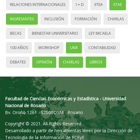
RELACIONES INTERNACIONALES
I + D
IITEA
IITAE
INGRESANTES
INCLUSIÓN
FORMACIÓN
CHARLAS
BECAS
BIENESTAR UNIVERSITARIO
LEY MICAELA
100 AÑOS
WORKSHOP
UNR
CONTABILIDAD
DEBATES
OPINIÓN
CHARLAS
LIBROS
Facultad de Ciencias Económicas y Estadística - Universidad
Nacional de Rosario
Bv. Oroño 1261 - S2000DSM - Rosario
Copyright © 2021. All Rights Reserved.
Desarrollado a partir de herramientas libres por la Dirección de
Tecnología de la Información de FCEyE