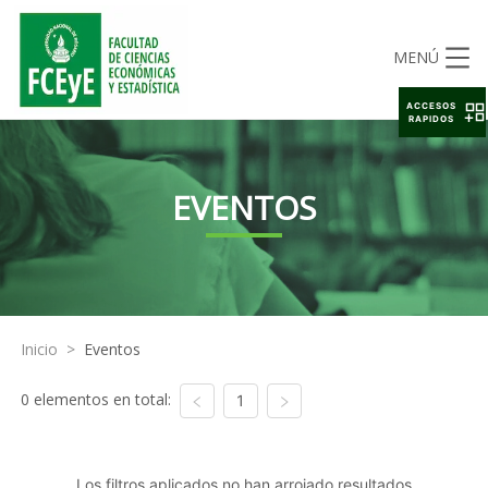
MENÚ
ACCESOS
RAPIDOS
EVENTOS
Inicio
>
Eventos
0 elementos en total:
1
Los filtros aplicados no han arrojado resultados