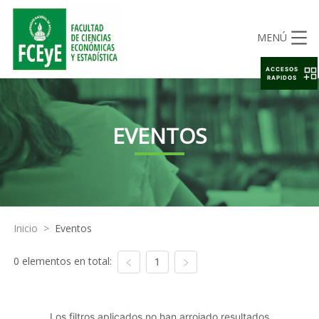
MENÚ
ACCESOS
RAPIDOS
EVENTOS
Inicio
>
Eventos
0 elementos en total:
1
Los filtros aplicados no han arrojado resultados