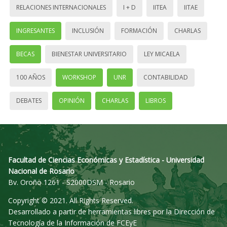
RELACIONES INTERNACIONALES
I + D
IITEA
IITAE
INGRESANTES
INCLUSIÓN
FORMACIÓN
CHARLAS
BECAS
BIENESTAR UNIVERSITARIO
LEY MICAELA
100 AÑOS
WORKSHOP
UNR
CONTABILIDAD
DEBATES
OPINIÓN
CHARLAS
LIBROS
Facultad de Ciencias Económicas y Estadística - Universidad
Nacional de Rosario
Bv. Oroño 1261 - S2000DSM - Rosario
Copyright © 2021. All Rights Reserved.
Desarrollado a partir de herramientas libres por la Dirección de
Tecnología de la Información de FCEyE