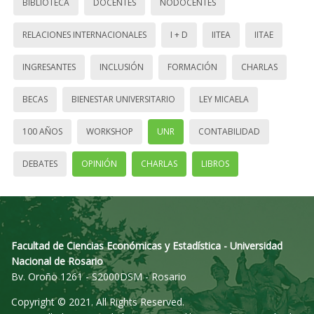
BIBLIOTECA
DOCENTES
NODOCENTES
RELACIONES INTERNACIONALES
I + D
IITEA
IITAE
INGRESANTES
INCLUSIÓN
FORMACIÓN
CHARLAS
BECAS
BIENESTAR UNIVERSITARIO
LEY MICAELA
100 AÑOS
WORKSHOP
UNR
CONTABILIDAD
DEBATES
OPINIÓN
CHARLAS
LIBROS
Facultad de Ciencias Económicas y Estadística - Universidad
Nacional de Rosario
Bv. Oroño 1261 - S2000DSM - Rosario
Copyright © 2021. All Rights Reserved.