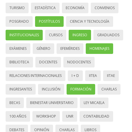
TURISMO
ESTADÍSTICA
ECONOMÍA
CONVENIOS
POSGRADO
POSTÍTULOS
CIENCIA Y TECNOLOGÍA
INSTITUCIONALES
CURSOS
INGRESO
GRADUADOS
EXÁMENES
GÉNERO
EFEMÉRIDES
HOMENAJES
BIBLIOTECA
DOCENTES
NODOCENTES
RELACIONES INTERNACIONALES
I + D
IITEA
IITAE
INGRESANTES
INCLUSIÓN
FORMACIÓN
CHARLAS
BECAS
BIENESTAR UNIVERSITARIO
LEY MICAELA
100 AÑOS
WORKSHOP
UNR
CONTABILIDAD
DEBATES
OPINIÓN
CHARLAS
LIBROS