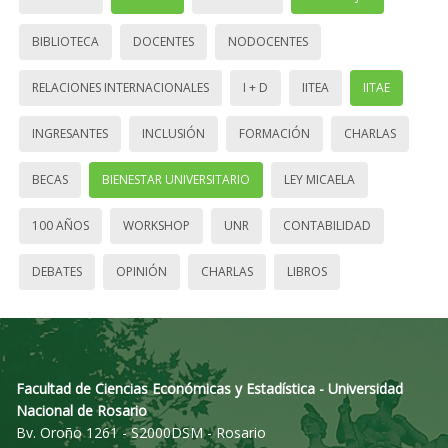
BIBLIOTECA
DOCENTES
NODOCENTES
RELACIONES INTERNACIONALES
I + D
IITEA
IITAE
INGRESANTES
INCLUSIÓN
FORMACIÓN
CHARLAS
BECAS
BIENESTAR UNIVERSITARIO
LEY MICAELA
100 AÑOS
WORKSHOP
UNR
CONTABILIDAD
DEBATES
OPINIÓN
CHARLAS
LIBROS
Facultad de Ciencias Económicas y Estadística - Universidad
Nacional de Rosario
Bv. Oroño 1261 - S2000DSM - Rosario