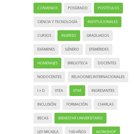
CONVENIOS
POSGRADO
POSTÍTULOS
CIENCIA Y TECNOLOGÍA
INSTITUCIONALES
CURSOS
INGRESO
GRADUADOS
EXÁMENES
GÉNERO
EFEMÉRIDES
HOMENAJES
BIBLIOTECA
DOCENTES
NODOCENTES
RELACIONES INTERNACIONALES
I + D
IITEA
IITAE
INGRESANTES
INCLUSIÓN
FORMACIÓN
CHARLAS
BECAS
BIENESTAR UNIVERSITARIO
LEY MICAELA
100 AÑOS
WORKSHOP