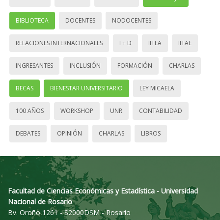
BIBLIOTECA
DOCENTES
NODOCENTES
RELACIONES INTERNACIONALES
I + D
IITEA
IITAE
INGRESANTES
INCLUSIÓN
FORMACIÓN
CHARLAS
BECAS
BIENESTAR UNIVERSITARIO
LEY MICAELA
100 AÑOS
WORKSHOP
UNR
CONTABILIDAD
DEBATES
OPINIÓN
CHARLAS
LIBROS
Facultad de Ciencias Económicas y Estadística - Universidad
Nacional de Rosario
Bv. Oroño 1261 - S2000DSM - Rosario