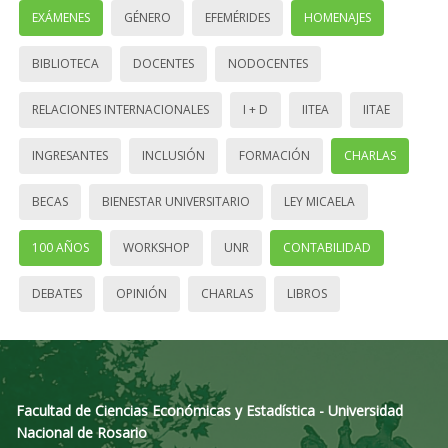
EXÁMENES
GÉNERO
EFEMÉRIDES
HOMENAJES
BIBLIOTECA
DOCENTES
NODOCENTES
RELACIONES INTERNACIONALES
I + D
IITEA
IITAE
INGRESANTES
INCLUSIÓN
FORMACIÓN
CHARLAS
BECAS
BIENESTAR UNIVERSITARIO
LEY MICAELA
100 AÑOS
WORKSHOP
UNR
CONTABILIDAD
DEBATES
OPINIÓN
CHARLAS
LIBROS
Facultad de Ciencias Económicas y Estadística - Universidad
Nacional de Rosario