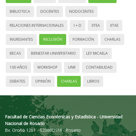
BIBLIOTECA
DOCENTES
NODOCENTES
RELACIONES INTERNACIONALES
I + D
IITEA
IITAE
INGRESANTES
INCLUSIÓN
FORMACIÓN
CHARLAS
BECAS
BIENESTAR UNIVERSITARIO
LEY MICAELA
100 AÑOS
WORKSHOP
UNR
CONTABILIDAD
DEBATES
OPINIÓN
CHARLAS
LIBROS
Facultad de Ciencias Económicas y Estadística - Universidad
Nacional de Rosario
Bv. Oroño 1261 - S2000DSM - Rosario