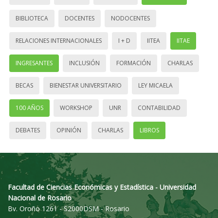
BIBLIOTECA
DOCENTES
NODOCENTES
RELACIONES INTERNACIONALES
I + D
IITEA
IITAE
INGRESANTES
INCLUSIÓN
FORMACIÓN
CHARLAS
BECAS
BIENESTAR UNIVERSITARIO
LEY MICAELA
100 AÑOS
WORKSHOP
UNR
CONTABILIDAD
DEBATES
OPINIÓN
CHARLAS
LIBROS
Facultad de Ciencias Económicas y Estadística - Universidad
Nacional de Rosario
Bv. Oroño 1261 - S2000DSM - Rosario