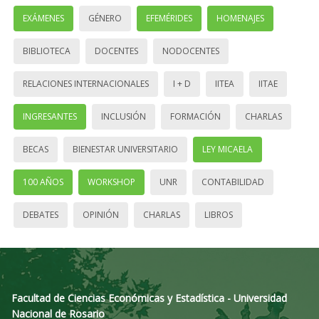
EXÁMENES
GÉNERO
EFEMÉRIDES
HOMENAJES
BIBLIOTECA
DOCENTES
NODOCENTES
RELACIONES INTERNACIONALES
I + D
IITEA
IITAE
INGRESANTES
INCLUSIÓN
FORMACIÓN
CHARLAS
BECAS
BIENESTAR UNIVERSITARIO
LEY MICAELA
100 AÑOS
WORKSHOP
UNR
CONTABILIDAD
DEBATES
OPINIÓN
CHARLAS
LIBROS
Facultad de Ciencias Económicas y Estadística - Universidad
Nacional de Rosario