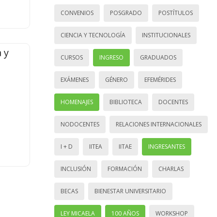
CONVENIOS
POSGRADO
POSTÍTULOS
CIENCIA Y TECNOLOGÍA
INSTITUCIONALES
 y
CURSOS
INGRESO
GRADUADOS
EXÁMENES
GÉNERO
EFEMÉRIDES
HOMENAJES
BIBLIOTECA
DOCENTES
NODOCENTES
RELACIONES INTERNACIONALES
I + D
IITEA
IITAE
INGRESANTES
INCLUSIÓN
FORMACIÓN
CHARLAS
BECAS
BIENESTAR UNIVERSITARIO
LEY MICAELA
100 AÑOS
WORKSHOP