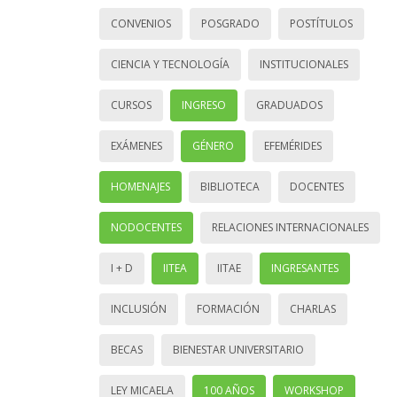
CONVENIOS
POSGRADO
POSTÍTULOS
CIENCIA Y TECNOLOGÍA
INSTITUCIONALES
CURSOS
INGRESO
GRADUADOS
EXÁMENES
GÉNERO
EFEMÉRIDES
HOMENAJES
BIBLIOTECA
DOCENTES
NODOCENTES
RELACIONES INTERNACIONALES
I + D
IITEA
IITAE
INGRESANTES
INCLUSIÓN
FORMACIÓN
CHARLAS
BECAS
BIENESTAR UNIVERSITARIO
LEY MICAELA
100 AÑOS
WORKSHOP