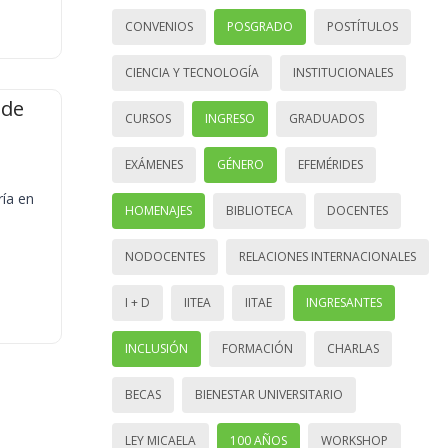
CONVENIOS
POSGRADO
POSTÍTULOS
CIENCIA Y TECNOLOGÍA
INSTITUCIONALES
 de
CURSOS
INGRESO
GRADUADOS
EXÁMENES
GÉNERO
EFEMÉRIDES
ría en
HOMENAJES
BIBLIOTECA
DOCENTES
NODOCENTES
RELACIONES INTERNACIONALES
I + D
IITEA
IITAE
INGRESANTES
INCLUSIÓN
FORMACIÓN
CHARLAS
BECAS
BIENESTAR UNIVERSITARIO
LEY MICAELA
100 AÑOS
WORKSHOP