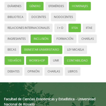
EXÁMENES
GÉNERO
EFEMÉRIDES
HOMENAJES
BIBLIOTECA
DOCENTES
NODOCENTES
RELACIONES INTERNACIONALES
I + D
IITEA
IITAE
INGRESANTES
INCLUSIÓN
FORMACIÓN
CHARLAS
BECAS
BIENESTAR UNIVERSITARIO
LEY MICAELA
100 AÑOS
WORKSHOP
UNR
CONTABILIDAD
DEBATES
OPINIÓN
CHARLAS
LIBROS
Facultad de Ciencias Económicas y Estadística - Universidad
Nacional de Rosario