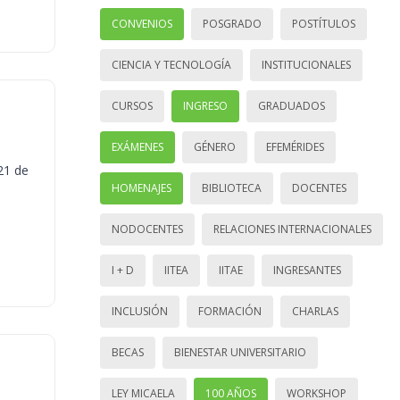
CONVENIOS
POSGRADO
POSTÍTULOS
CIENCIA Y TECNOLOGÍA
INSTITUCIONALES
CURSOS
INGRESO
GRADUADOS
EXÁMENES
GÉNERO
EFEMÉRIDES
21 de
HOMENAJES
BIBLIOTECA
DOCENTES
NODOCENTES
RELACIONES INTERNACIONALES
I + D
IITEA
IITAE
INGRESANTES
INCLUSIÓN
FORMACIÓN
CHARLAS
BECAS
BIENESTAR UNIVERSITARIO
LEY MICAELA
100 AÑOS
WORKSHOP