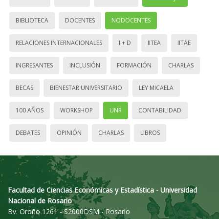
BIBLIOTECA
DOCENTES
NODOCENTES
RELACIONES INTERNACIONALES
I + D
IITEA
IITAE
INGRESANTES
INCLUSIÓN
FORMACIÓN
CHARLAS
BECAS
BIENESTAR UNIVERSITARIO
LEY MICAELA
100 AÑOS
WORKSHOP
UNR
CONTABILIDAD
DEBATES
OPINIÓN
CHARLAS
LIBROS
Facultad de Ciencias Económicas y Estadística - Universidad
Nacional de Rosario
Bv. Oroño 1261 - S2000DSM - Rosario