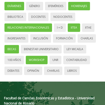
EXÁMENES
GÉNERO
EFEMÉRIDES
HOMENAJES
BIBLIOTECA
DOCENTES
NODOCENTES
RELACIONES INTERNACIONALES
I + D
IITEA
IITAE
INGRESANTES
INCLUSIÓN
FORMACIÓN
CHARLAS
BECAS
BIENESTAR UNIVERSITARIO
LEY MICAELA
100 AÑOS
WORKSHOP
UNR
CONTABILIDAD
DEBATES
OPINIÓN
CHARLAS
LIBROS
Facultad de Ciencias Económicas y Estadística - Universidad
Nacional de Rosario