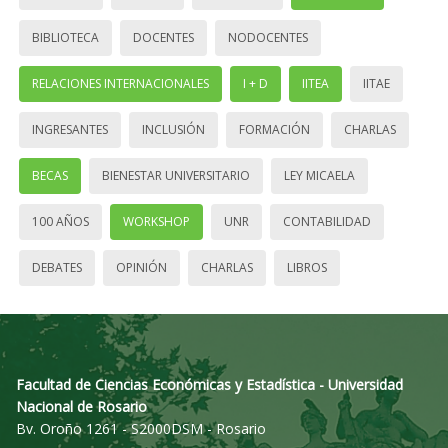
BIBLIOTECA
DOCENTES
NODOCENTES
RELACIONES INTERNACIONALES
I + D
IITEA
IITAE
INGRESANTES
INCLUSIÓN
FORMACIÓN
CHARLAS
BECAS
BIENESTAR UNIVERSITARIO
LEY MICAELA
100 AÑOS
WORKSHOP
UNR
CONTABILIDAD
DEBATES
OPINIÓN
CHARLAS
LIBROS
Facultad de Ciencias Económicas y Estadística - Universidad
Nacional de Rosario
Bv. Oroño 1261 - S2000DSM - Rosario