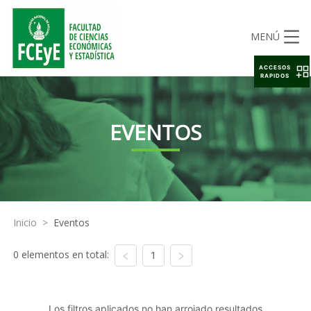
MENÚ
ACCESOS
RAPIDOS
EVENTOS
Inicio
>
Eventos
0 elementos en total:
1
Los filtros aplicados no han arrojado resultados