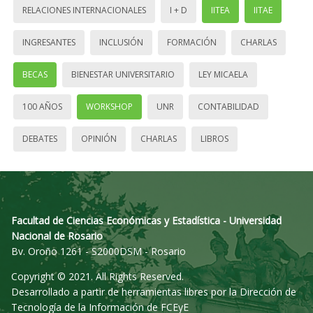
RELACIONES INTERNACIONALES
I + D
IITEA
IITAE
INGRESANTES
INCLUSIÓN
FORMACIÓN
CHARLAS
BECAS
BIENESTAR UNIVERSITARIO
LEY MICAELA
100 AÑOS
WORKSHOP
UNR
CONTABILIDAD
DEBATES
OPINIÓN
CHARLAS
LIBROS
Facultad de Ciencias Económicas y Estadística - Universidad
Nacional de Rosario
Bv. Oroño 1261 - S2000DSM - Rosario
Copyright © 2021. All Rights Reserved.
Desarrollado a partir de herramientas libres por la Dirección de
Tecnología de la Información de FCEyE