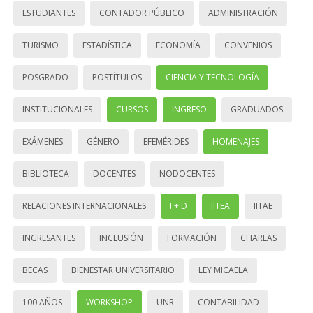
ESTUDIANTES
CONTADOR PÚBLICO
ADMINISTRACIÓN
TURISMO
ESTADÍSTICA
ECONOMÍA
CONVENIOS
POSGRADO
POSTÍTULOS
CIENCIA Y TECNOLOGÍA
INSTITUCIONALES
CURSOS
INGRESO
GRADUADOS
EXÁMENES
GÉNERO
EFEMÉRIDES
HOMENAJES
BIBLIOTECA
DOCENTES
NODOCENTES
RELACIONES INTERNACIONALES
I + D
IITEA
IITAE
INGRESANTES
INCLUSIÓN
FORMACIÓN
CHARLAS
BECAS
BIENESTAR UNIVERSITARIO
LEY MICAELA
100 AÑOS
WORKSHOP
UNR
CONTABILIDAD