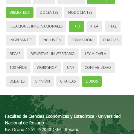
BIBLIOTECA
DOCENTES
NODOCENTES
RELACIONES INTERNACIONALES
I + D
IITEA
IITAE
INGRESANTES
INCLUSIÓN
FORMACIÓN
CHARLAS
BECAS
BIENESTAR UNIVERSITARIO
LEY MICAELA
100 AÑOS
WORKSHOP
UNR
CONTABILIDAD
DEBATES
OPINIÓN
CHARLAS
LIBROS
Facultad de Ciencias Económicas y Estadística - Universidad
Nacional de Rosario
Bv. Oroño 1261 - S2000DSM - Rosario