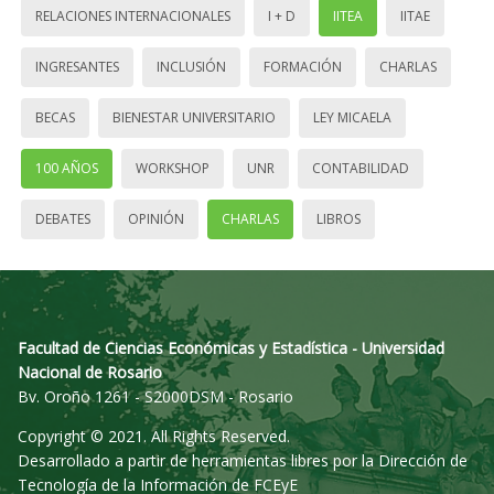
RELACIONES INTERNACIONALES
I + D
IITEA
IITAE
INGRESANTES
INCLUSIÓN
FORMACIÓN
CHARLAS
BECAS
BIENESTAR UNIVERSITARIO
LEY MICAELA
100 AÑOS
WORKSHOP
UNR
CONTABILIDAD
DEBATES
OPINIÓN
CHARLAS
LIBROS
Facultad de Ciencias Económicas y Estadística - Universidad
Nacional de Rosario
Bv. Oroño 1261 - S2000DSM - Rosario
Copyright © 2021. All Rights Reserved.
Desarrollado a partir de herramientas libres por la Dirección de
Tecnología de la Información de FCEyE