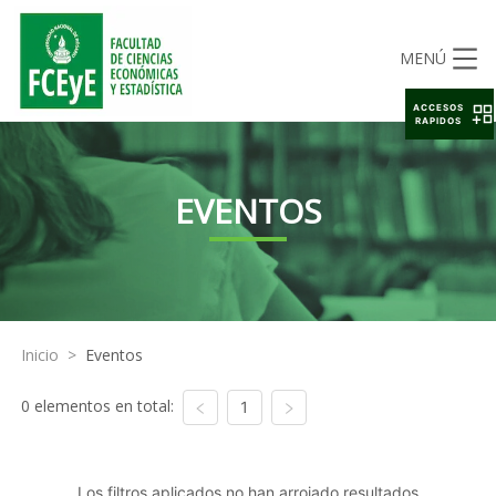
MENÚ
ACCESOS
RAPIDOS
EVENTOS
Inicio
>
Eventos
0 elementos en total:
1
Los filtros aplicados no han arrojado resultados