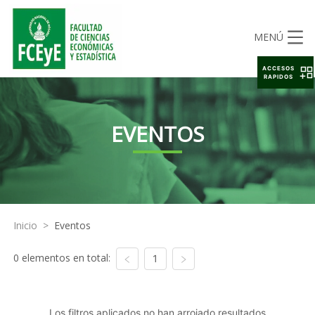
MENÚ
ACCESOS
RAPIDOS
EVENTOS
Inicio
>
Eventos
0 elementos en total:
1
Los filtros aplicados no han arrojado resultados