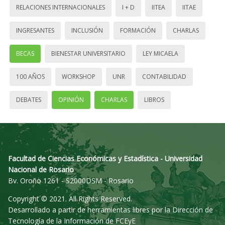
RELACIONES INTERNACIONALES
I + D
IITEA
IITAE
INGRESANTES
INCLUSIÓN
FORMACIÓN
CHARLAS
BECAS
BIENESTAR UNIVERSITARIO
LEY MICAELA
100 AÑOS
WORKSHOP
UNR
CONTABILIDAD
DEBATES
OPINIÓN
CHARLAS
LIBROS
Facultad de Ciencias Económicas y Estadística - Universidad
Nacional de Rosario
Bv. Oroño 1261 - S2000DSM - Rosario
Copyright © 2021. All Rights Reserved.
Desarrollado a partir de herramientas libres por la Dirección de
Tecnología de la Información de FCEyE